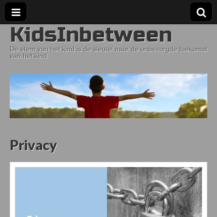
KidsInbetween
De stem van het kind is de sleutel naar de onbezorgde toekomst
van het kind
Privacy