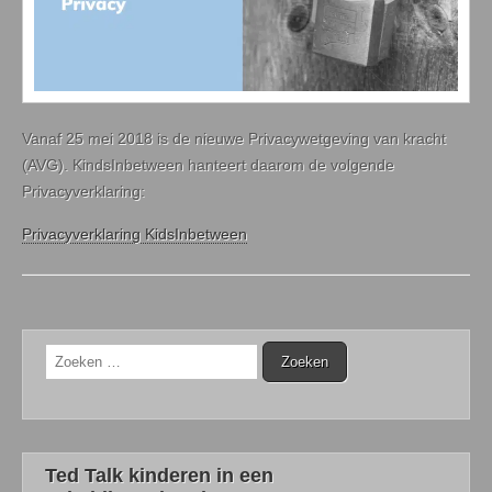
Vanaf 25 mei 2018 is de nieuwe Privacywetgeving van kracht
(AVG). KindsInbetween hanteert daarom de volgende
Privacyverklaring:
Privacyverklaring KidsInbetween
Zoeken
naar:
Ted Talk kinderen in een