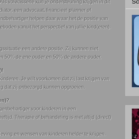
Sc
Als volwassene kun je ondersteuning krijgen in dit
ator, een advocaat, financieel planner of
ndbehartiger helpen daar waar het de positie van
eboden vanuit het perspectief van jullie kind(eren).
ssituatie een andere positie. Zij kunnen niet
jven 50% de ene ouder en 50% de andere ouder.
)!
 kinderen. Je wilt voorkomen dat zij last krijgen van
aag dat zij onbezorgd kunnen opgroeien.
ren)?
ngenbehartiger voor kinderen in een
ftijd. Therapie of behandeling is niet altijd (direct)
leving en wensen van kinderen helder te krijgen.