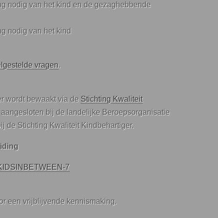
ing nodig van het kind en de gezaghebbende
ng nodig van het kind
lgestelde vragen
.
er wordt bewaakt via de
Stichting Kwaliteit
 aangesloten bij de landelijke Beroepsorganisatie
j de Stichting Kwaliteit Kindbehartiger.
iding
IDSINBETWEEN-7
r een vrijblijvende kennismaking.