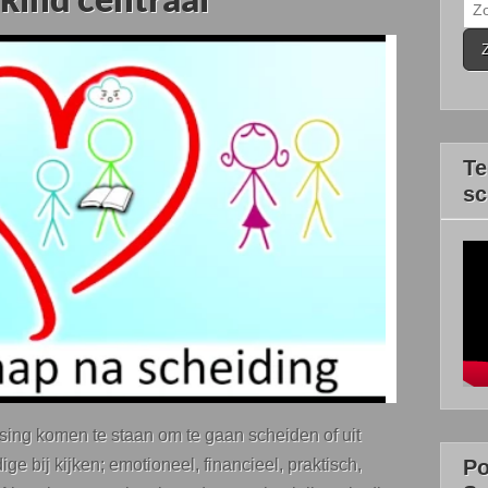
Zo
naa
Te
sc
Vid
ssing komen te staan om te gaan scheiden of uit
Po
ge bij kijken; emotioneel, financieel, praktisch,