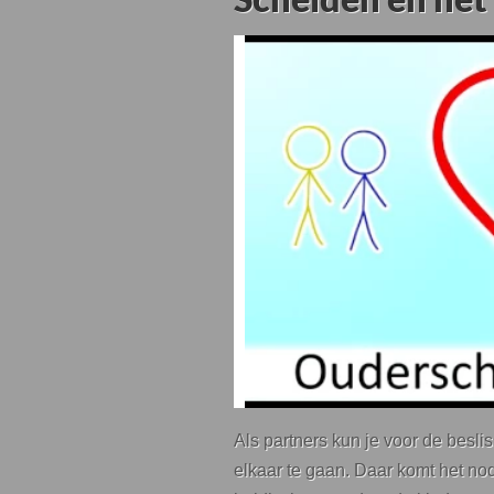
Als partners kun je voor de besli
elkaar te gaan. Daar komt het nodi