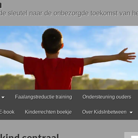
n
 de sleutel naar de onbezorgde toekomst van he
Faalangstreductie training
Ondersteuning ouders
E-book
Kinderrechten boekje
Over KidsInbetween
 kind centraal