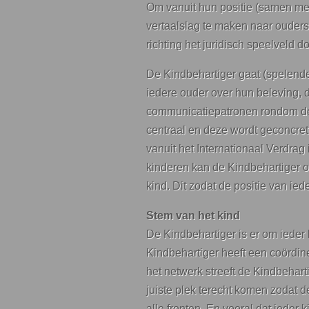
Om vanuit hun positie (samen met h
vertaalslag te maken naar ouders
richting het juridisch speelveld 
De Kindbehartiger gaat (spelende
iedere ouder over hun beleving,
communicatiepatronen rondom de 
centraal en deze wordt geconcreti
vanuit het Internationaal Verdra
kinderen kan de Kindbehartiger o
kind. Dit zodat de positie van iede
Stem van het kind
De Kindbehartiger is er om ieder
Kindbehartiger heeft een coördin
het netwerk streeft de Kindbehart
juiste plek terecht komen zodat 
alle fronten. En vooral dat ieder