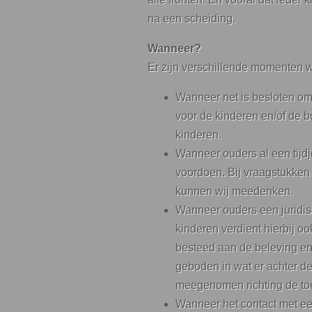
na een scheiding.
Wanneer?
Er zijn verschillende momenten w
Wanneer net is besloten om 
voor de kinderen en/of de 
kinderen.
Wanneer ouders al een tijdj
voordoen. Bij vraagstukken 
kunnen wij meedenken.
Wanneer ouders een juridisc
kinderen verdient hierbij oo
besteed aan de beleving en
geboden in wat er achter d
meegenomen richting de to
Wanneer het contact met een