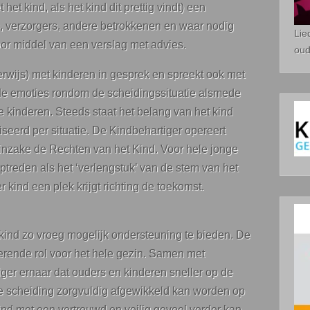
et kind, als het kind dit prettig vindt) een
, verzorgers, andere betrokkenen en waar nodig
Lie
door middel van een verslag met advies.
oud
rwijs) met kinderen in gesprek en spreekt ook met
 de emoties rondom de scheidingssituatie alsmede
kinderen. Steeds staat het belang van het kind
seerd per situatie. De Kindbehartiger opereert
g inzake de Rechten van het Kind. Voor hele jonge
ptreden als het ‘verlengstuk’ van de stem van het
r kind een plek krijgt richting de toekomst.
 kind zo vroeg mogelijk ondersteuning te bieden. De
erende rol voor het hele gezin. Samen met
iger ernaar dat ouders en kinderen sneller op de
de scheiding zorgvuldig afgewikkeld kan worden op
 kind met een vertrouwd en veilig gevoel verder kan