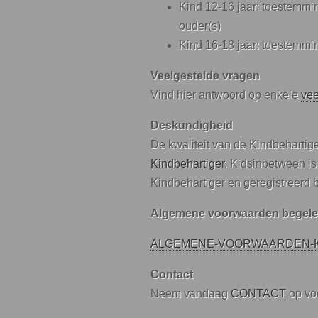
Kind 12-16 jaar: toestemm
ouder(s)
Kind 16-18 jaar: toestemmi
Veelgestelde vragen
Vind hier antwoord op enkele
vee
Deskundigheid
De kwaliteit van de Kindbehartig
Kindbehartiger
. Kidsinbetween is
Kindbehartiger en geregistreerd bi
Algemene voorwaarden begele
ALGEMENE-VOORWAARDEN-K
Contact
Neem vandaag
CONTACT
op voo