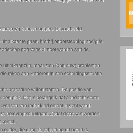
aarop wij kunnen helpen. Bijvoorbeeld:
uit elkaar te gaan, hierbij ondersteuning nodig is
boodschap nog verteld moet worden aan de
e uit elkaar zijn, maar zich (opnieuw) problemen
die raken aan kinderen in een scheidingssituatie
he procedure willen starten. De positie van
k een plek. Het is belangrijk dat aandacht wordt
 wensen van ieder kind en dat inzicht wordt
eze beleving schuilgaat. Zodat deze kan worden
ekomst.
 ouder, die door de scheiding uit beeld is