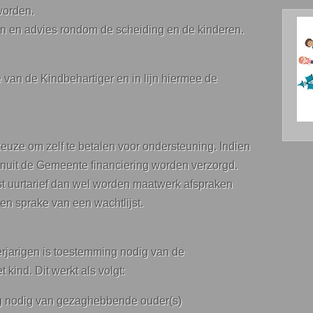
worden.
en en advies rondom de scheiding en de kinderen.
van de Kindbehartiger en in lijn hiermee de
ze om zelf te betalen voor ondersteuning. Indien
anuit de Gemeente financiering worden verzorgd.
st uurtarief dan wel worden maatwerk afspraken
een sprake van een wachtlijst.
rjarigen is toestemming nodig van de
kind. Dit werkt als volgt:
ng nodig van gezaghebbende ouder(s)