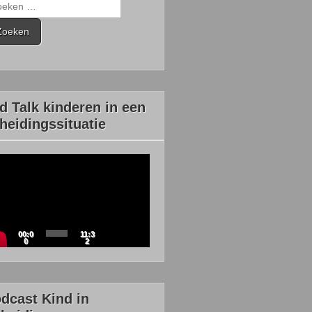
eken
r:
d Talk kinderen in een
heidingssituatie
eospeler
00:0
11:3
0
2
dcast Kind in