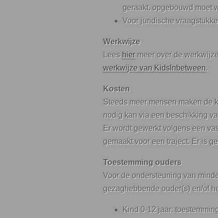
geraakt, opgebouwd moet 
Voor juridische vraagstukk
Werkwijze
Lees
hier
meer over de werkwijze 
werkwijze van KidsInbetween
.
Kosten
Steeds meer mensen maken de keu
nodig kan via een beschikking v
Er wordt gewerkt volgens een va
gemaakt voor een traject. Er is g
Toestemming ouders
Voor de ondersteuning van minde
gezaghebbende ouder(s) en/of het 
Kind 0-12 jaar: toestemmi