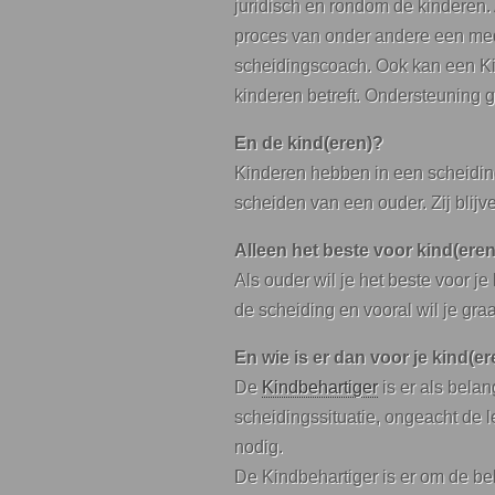
juridisch en rondom de kinderen. 
proces van onder andere een medi
scheidingscoach. Ook kan een Ki
kinderen betreft. Ondersteuning g
En de kind(eren)?
Kinderen hebben in een scheiding
scheiden van een ouder. Zij bli
Alleen het beste voor kind(eren
Als ouder wil je het beste voor je
de scheiding en vooral wil je gr
En wie is er dan voor je kind(e
De
Kindbehartiger
is er als bela
scheidingssituatie, ongeacht de lee
nodig.
De Kindbehartiger is er om de be