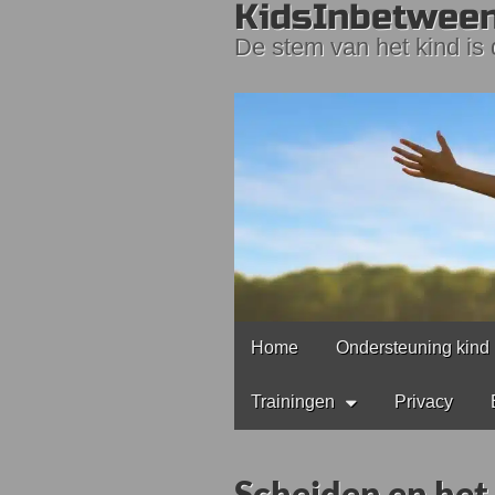
KidsInbetwee
De stem van het kind is
Main
Skip
Home
Ondersteuning kind
to
menu
content
Trainingen
Privacy
Scheiden en het