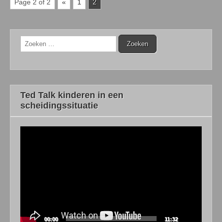
Page 2 of 2
«
1
2
Zoeken
naar:
Ted Talk kinderen in een
scheidingssituatie
Videospeler
00:00
11:32