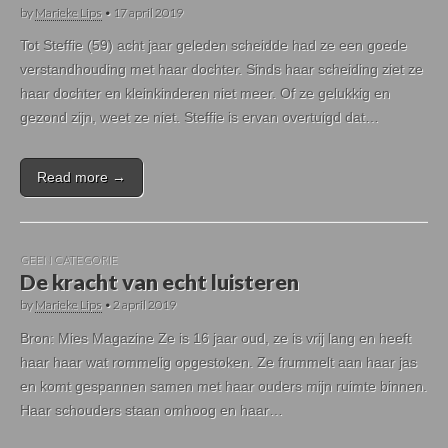
by
Marieke Lips
•
17 april 2019
Tot Steffie (59) acht jaar geleden scheidde had ze een goede
verstandhouding met haar dochter. Sinds haar scheiding ziet ze
haar dochter en kleinkinderen niet meer. Of ze gelukkig en
gezond zijn, weet ze niet. Steffie is ervan overtuigd dat…
Read more →
GEEN CATEGORIE
De kracht van echt luisteren
by
Marieke Lips
•
2 april 2019
Bron: Mies Magazine Ze is 16 jaar oud, ze is vrij lang en heeft
haar haar wat rommelig opgestoken. Ze frummelt aan haar jas
en komt gespannen samen met haar ouders mijn ruimte binnen.
Haar schouders staan omhoog en haar…