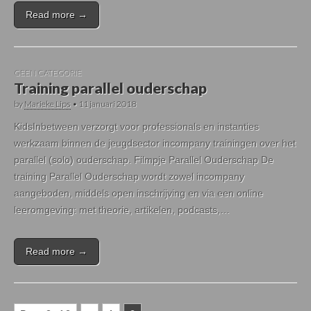
Read more →
GEEN CATEGORIE
Training parallel ouderschap
by
Marieke Lips
•
11 januari 2018
KidsInbetween verzorgt voor professionals en instanties
werkzaam binnen de jeugdsector incompany trainingen over het
parallel (solo) ouderschap. Filmpje Parallel Ouderschap De
training Parallel Ouderschap wordt zowel incompany
aangeboden, middels open inschrijving en via een online
leeromgeving: met theorie, artikelen, podcasts,…
Read more →