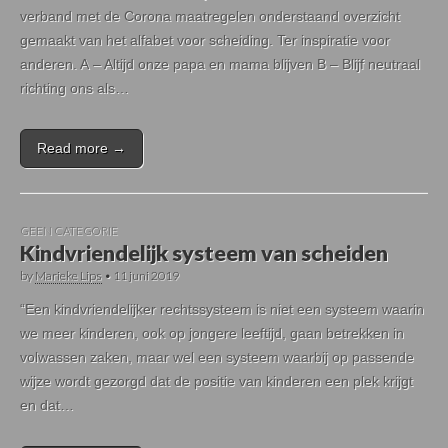
verband met de Corona maatregelen onderstaand overzicht
gemaakt van het alfabet voor scheiding. Ter inspiratie voor
anderen. A – Altijd onze papa en mama blijven B – Blijf neutraal
richting ons als…
Read more →
GEEN CATEGORIE
Kindvriendelijk systeem van scheiden
by
Marieke Lips
•
11 juni 2019
“Een kindvriendelijker rechtssysteem is niet een systeem waarin
we meer kinderen, ook op jongere leeftijd, gaan betrekken in
volwassen zaken, maar wel een systeem waarbij op passende
wijze wordt gezorgd dat de positie van kinderen een plek krijgt
en dat…