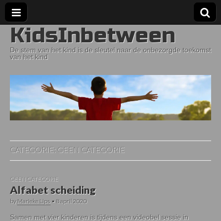
KidsInbetween
De stem van het kind is de sleutel naar de onbezorgde toekomst
van het kind
CATEGORIE:
GEEN CATEGORIE
GEEN CATEGORIE
Alfabet scheiding
by
Marieke Lips
•
8 april 2020
Samen met vier kinderen is tijdens een videobel sessie in