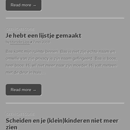
Read more →
GEEN CATEGORIE
Je hebt een lijstje gemaakt
by
Marieke Lips
•
7 mei 2019
Bas komt mijn ruimte binnen. Bas is niet zijn echte naam en
omwille van zijn privacy is zijn naam gefingeerd. Bas is boos,
heel boos. Hij wil niet meer naar zijn moeder. Hij valt meteen
met de deur in huis…
Read more →
GEEN CATEGORIE
Scheiden en je (klein)kinderen niet meer
zien