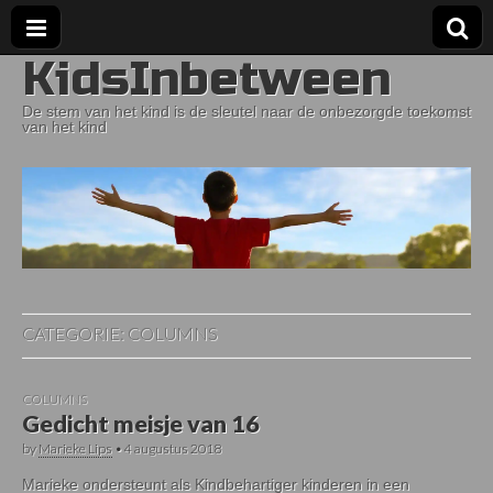
KidsInbetween
De stem van het kind is de sleutel naar de onbezorgde toekomst
van het kind
CATEGORIE:
COLUMNS
COLUMNS
Gedicht meisje van 16
by
Marieke Lips
•
4 augustus 2018
Marieke ondersteunt als Kindbehartiger kinderen in een