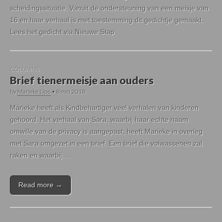
scheidingssituatie. Vanuit de ondersteuning van een meisje van
16 en haar verhaal is met toestemming dit gedichtje gemaakt.
Lees het gedicht via Nieuwe Stap
COLUMNS
Brief tienermeisje aan ouders
by
Marieke Lips
•
8 mei 2018
Marieke heeft als Kindbehartiger veel verhalen van kinderen
gehoord. Het verhaal van Sara, waarbij haar echte naam
omwille van de privacy is aangepast, heeft Marieke in overleg
met Sara omgezet in een brief. Een brief die volwassenen zal
raken en waarbij…
Read more →