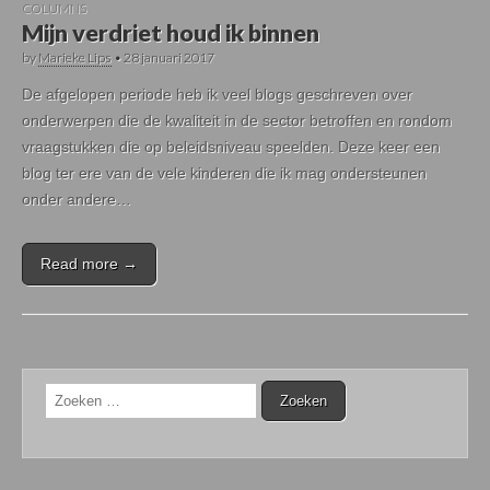
COLUMNS
Mijn verdriet houd ik binnen
by
Marieke Lips
•
28 januari 2017
De afgelopen periode heb ik veel blogs geschreven over
onderwerpen die de kwaliteit in de sector betroffen en rondom
vraagstukken die op beleidsniveau speelden. Deze keer een
blog ter ere van de vele kinderen die ik mag ondersteunen
onder andere…
Read more →
Zoeken
naar: