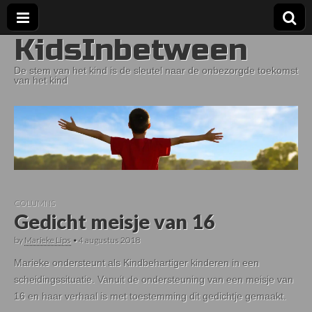
KidsInbetween
De stem van het kind is de sleutel naar de onbezorgde toekomst
van het kind
COLUMNS
Gedicht meisje van 16
by
Marieke Lips
•
4 augustus 2018
Marieke ondersteunt als Kindbehartiger kinderen in een
scheidingssituatie. Vanuit de ondersteuning van een meisje van
16 en haar verhaal is met toestemming dit gedichtje gemaakt.